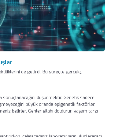
ışlar
rliliklerini de getirdi. Bu süreçte gerçekçi
lıkla sonuçlanacağını düşünmektir. Genetik sadece
nüşmeyeceğini büyük oranda epigenetik faktörler,
niz belirler. Genler silahı doldurur, yaşam tarzı
yaptırırken, çalışacağınız laboratuvarın uluslararası