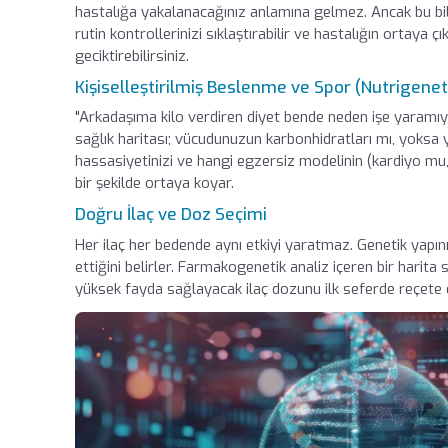
hastalığa yakalanacağınız anlamına gelmez. Ancak bu bilg
rutin kontrollerinizi sıklaştırabilir ve hastalığın ortaya
geciktirebilirsiniz.
Kişiselleştirilmiş Beslenme ve Spor (Nutrigenet
"Arkadaşıma kilo verdiren diyet bende neden işe yaramıy
sağlık haritası; vücudunuzun karbonhidratları mı, yoksa ya
hassasiyetinizi ve hangi egzersiz modelinin (kardiyo mu
bir şekilde ortaya koyar.
Doğru İlaç ve Doz Seçimi
Her ilaç her bedende aynı etkiyi yaratmaz. Genetik yapınız
ettiğini belirler. Farmakogenetik analiz içeren bir harit
yüksek fayda sağlayacak ilaç dozunu ilk seferde reçete e