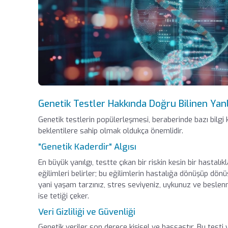
Genetik Testler Hakkında Doğru Bilinen Yanl
Genetik testlerin popülerleşmesi, beraberinde bazı bilgi ki
beklentilere sahip olmak oldukça önemlidir.
"Genetik Kaderdir" Algısı
En büyük yanılgı, testte çıkan bir riskin kesin bir hasta
eğilimleri belirler; bu eğilimlerin hastalığa dönüşüp dö
yani yaşam tarzınız, stres seviyeniz, uykunuz ve beslenme
ise tetiği çeker.
Veri Gizliliği ve Güvenliği
Genetik veriler son derece kişisel ve hassastır. Bu testi 