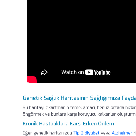
Genetik Sağlık Haritasının Sağlığımıza Fayda
Bu haritayı çıkartmanın temel amacı, henüz ortada hiçbir
öngörmek ve bunlara karşı koruyucu kalkanlar oluşturma
Kronik Hastalıklara Karşı Erken Önlem
Eğer genetik haritanızda
Tip 2 diyabet
veya
Alzheimer
r