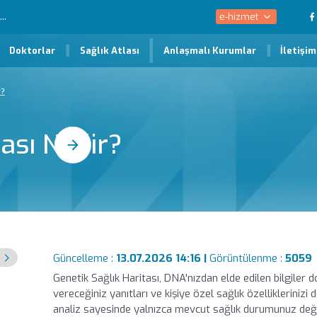
e-hizmet
Doktorlar
Sağlık Atlası
Anlaşmalı Kurumlar
İletişim
r?
tası Nedir?
Güncelleme :
13.07.2026 14:16 |
Görüntülenme :
5059
Genetik Sağlık Haritası, DNA'nızdan elde edilen bilgiler d
vereceğiniz yanıtları ve kişiye özel sağlık özellikleriniz
analiz sayesinde yalnızca mevcut sağlık durumunuz değil,