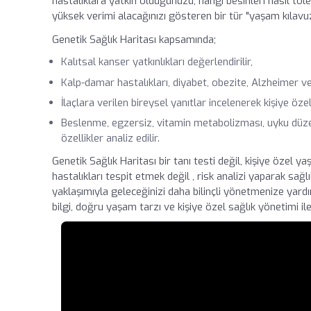
hastalıklara yatkın olduğunuzu, hangi besinleri nasıl tol
yüksek verimi alacağınızı gösteren bir tür "yaşam kılavuz
Genetik Sağlık Haritası kapsamında;
Kalıtsal kanser yatkınlıkları değerlendirilir,
Kalp-damar hastalıkları, diyabet, obezite, Alzheimer ve b
İlaçlara verilen bireysel yanıtlar incelenerek kişiye öze
Beslenme, egzersiz, vitamin metabolizması, uyku düzeni, c
özellikler analiz edilir.
Genetik Sağlık Haritası bir tanı testi değil, kişiye özel y
hastalıkları tespit etmek değil , risk analizi yaparak sa
yaklaşımıyla geleceğinizi daha bilinçli yönetmenize yard
bilgi, doğru yaşam tarzı ve kişiye özel sağlık yönetimi i