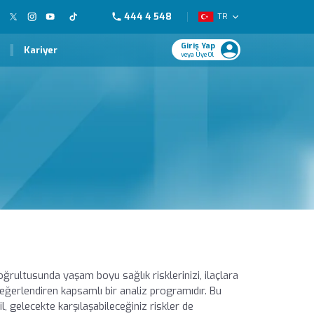
444 4 548
TR
Giriş Yap
Kariyer
veya Üye Ol
oğrultusunda yaşam boyu sağlık risklerinizi, ilaçlara
i değerlendiren kapsamlı bir analiz programıdır. Bu
 gelecekte karşılaşabileceğiniz riskler de