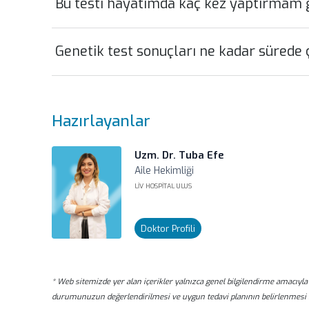
Bu testi hayatımda kaç kez yaptırmam 
Sadece bir kez yaptırmanız yeterlidir. Kan grubunuz gibi
Ancak ilerleyen yıllarda genetik bilimi geliştikçe ve yen
Genetik test sonuçları ne kadar sürede 
bilgiler ışığında yeniden analiz edilip güncellenebilir.
Süreç, testin kapsamına ve çalışılan laboratuvarın teknol
veya sürüntü örneği laboratuvara ulaştıktan sonra sonu
Hazırlayanlar
Uzm. Dr. Tuba Efe
Aile Hekimliği
LIV HOSPITAL ULUS
Doktor Profili
* Web sitemizde yer alan içerikler yalnızca genel bilgilendirme amacıyla 
durumunuzun değerlendirilmesi ve uygun tedavi planının belirlenmesi 