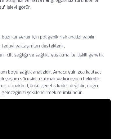
ere ettiğinizi ve hatta hangi egzersiz türünden en
u" işlevi görür.
azı kanserler için poligenik risk analizi yapılır,
l tedavi yaklaşımları desteklenir,
ilt sağlığı ve sağlıklı yaş alma ile ilişkili genetik
aşam boyu sağlık analizidir. Amacı; yalnızca kalıtsal
ğlıklı yaşam süresini uzatmak ve koruyucu hekimlik
ımcı olmaktır. Çünkü genetik kader değildir; doğru
le geleceğinizi şekillendirmek mümkündür.