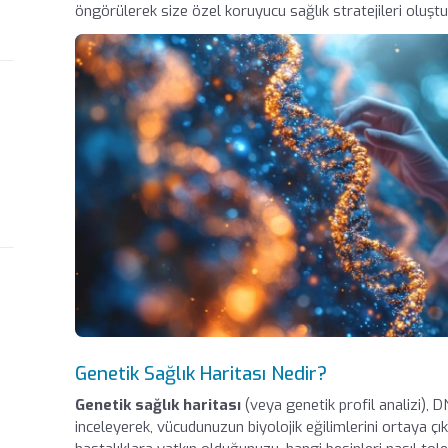
öngörülerek size özel koruyucu sağlık stratejileri oluştur
Genetik Sağlık Haritası Nedir?
Genetik sağlık haritası
(veya genetik profil analizi),
inceleyerek, vücudunuzun biyolojik eğilimlerini ortaya çık