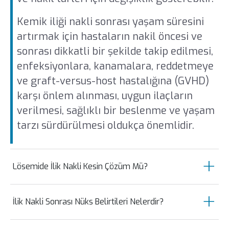
Kemik iliği nakli sonrası yaşam süresini
artırmak için hastaların nakil öncesi ve
sonrası dikkatli bir şekilde takip edilmesi,
enfeksiyonlara, kanamalara, reddetmeye
ve graft-versus-host hastalığına (GVHD)
karşı önlem alınması, uygun ilaçların
verilmesi, sağlıklı bir beslenme ve yaşam
tarzı sürdürülmesi oldukça önemlidir.
Lösemide İlik Nakli Kesin Çözüm Mü?
Lösemi kan hücrelerinin anormal şekilde
İlik Nakli Sonrası Nüks Belirtileri Nelerdir?
çoğalması ve işlev görmemesi sonucu
ortaya çıkan bir kanser türüdür. Lösemi
İlik nakli sonrası nüks, hastalığın nakilden