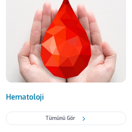
seçeneklerini ve yan etkilerini anlaması,
psikolojik ve sosyal destek alması, sağlıklı
bir beslenme ve yaşam tarzı sürdürmesi
ilik naklinin iyileştirici olmasında etkilidir.
İlik nakli ile ilgili yanıtları merak uyandıran sorulardan
bazıları şunları içerir:
Hematoloji
Tümünü Gör