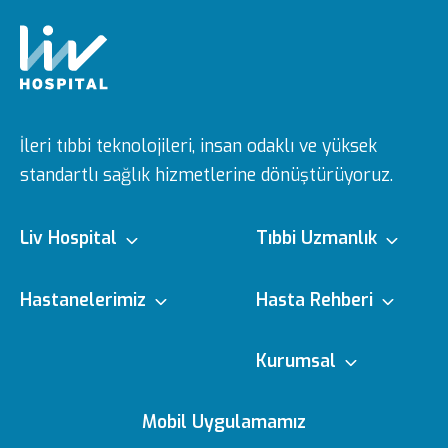
İleri tıbbi teknolojileri, insan odaklı ve yüksek
standartlı sağlık hizmetlerine dönüştürüyoruz.
Liv Hospital
Tıbbi Uzmanlık
Hakkımızda
Tıbbi Branşlar
Hastanelerimiz
Hasta Rehberi
Misyon & Vizyon
Doktorlarımız
Ulus
e-Randevu
Kurumsal
Yönetim Kurulu
Sağlık Köşesi
Vadistanbul
e-Sonuc
Editoryal Politika
Mobil Uygulamamız