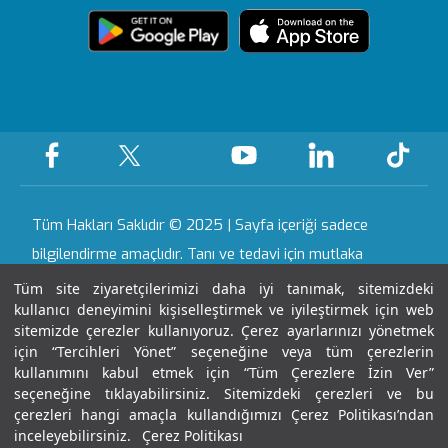
Ödüllerimiz
Medikal teknolojiler
Topkapı
Sizi Dinliyoruz
içerik Güncelleme
Sağlık Turizmi Yetki
Öne Çıkan Hizmetler
Ankara
Evde Bakım
KVKK Metni
Belgesi
Hizmetleri
Hastalıklar ve
Gaziantep
Yasal Uyarı
Sertifika & Akreditasyon
Tedavileri
Nöbetçi Eczane
Tüm Hastanelerimiz
Anlaşmalı Kurumlar
Haberler ve Etkinlikler
Gebelik Okulu
Tüm Hakları Saklıdır © 2025 | Sayfa içeriği sadece
Kariyer
bilgilendirme amaçlıdır. Tanı ve tedavi için mutlaka
doktorunuza başvurunuz.
Tüm site ziyaretçilerimizi daha iyi tanımak, sitemizdeki
kullanıcı deneyimini kişiselleştirmek ve iyileştirmek için web
İletişim
sitemizde çerezler kullanıyoruz. Çerez ayarlarınızı yönetmek
Son Güncellenme Tarihi : 06.08.2026 19:04:16
için “Tercihleri Yönet” seçeneğine veya tüm çerezlerin
kullanımını kabul etmek için “Tüm Çerezlere İzin Ver”
seçeneğine tıklayabilirsiniz. Sitemizdeki çerezleri ve bu
çerezleri hangi amaçla kullandığımızı Çerez Politikası’ndan
inceleyebilirsiniz.
Çerez Politikası