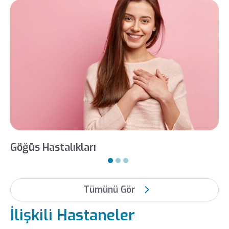
LIV HOSPITAL
SAMSUN
KARDIYOLOJI
Uzm. Dr. Baran
Yüksekkaya
LIV HOSPITAL SAMSUN
İÇ HASTALIKLARI
Uzm. Dr. Manolya Gökrem
LIV HOSPITAL SAMSUN
Göğüs Hastalıkları
İÇ HASTALIKLARI
Uzm. Dr. Özkan Akyol
LIV HOSPITAL SAMSUN
Tümünü Gör
KARDIYOLOJI
Uzm. Dr. Yunus Amasyalı
İlişkili Hastaneler