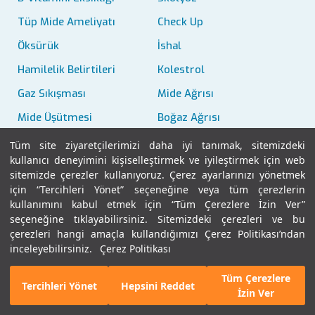
Tüp Mide Ameliyatı
Check Up
Öksürük
İshal
Hamilelik Belirtileri
Kolestrol
Gaz Sıkışması
Mide Ağrısı
Mide Üşütmesi
Boğaz Ağrısı
Kalp Krizi Belirtileri
Zona
Tüm site ziyaretçilerimizi daha iyi tanımak, sitemizdeki
kullanıcı deneyimini kişiselleştirmek ve iyileştirmek için web
Hemoroid
Karın Ağrısı
sitemizde çerezler kullanıyoruz. Çerez ayarlarınızı yönetmek
İnsülin Direnci
Diş Ağrısı
için “Tercihleri Yönet” seçeneğine veya tüm çerezlerin
kullanımını kabul etmek için “Tüm Çerezlere İzin Ver”
Boğaz Ağrısı
Çocuklarda Ateş
seçeneğine tıklayabilirsiniz. Sitemizdeki çerezleri ve bu
çerezleri hangi amaçla kullandığımızı Çerez Politikası’ndan
Göğüs Ağrısı
Apandisit Belirtileri
inceleyebilirsiniz.
Çerez Politikası
Kulak Ağrısı
El Ayak Ağız Hastalığı
Tüm Çerezlere
E-Randevu
Bizi Arayın
Rinoplasti
Kök Hücre
Tercihleri Yönet
Hepsini Reddet
İzin Ver
TAVI
Obezite Cerrahisi