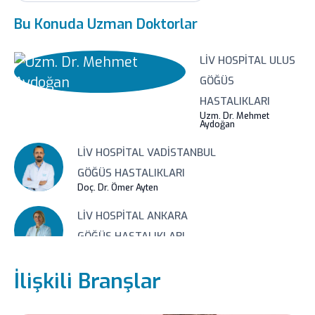
Bu Konuda Uzman Doktorlar
LIV HOSPITAL ULUS
GÖĞÜS
HASTALIKLARI
Uzm. Dr. Mehmet
Aydoğan
LIV HOSPITAL VADISTANBUL
GÖĞÜS HASTALIKLARI
Doç. Dr. Ömer Ayten
LIV HOSPITAL ANKARA
GÖĞÜS HASTALIKLARI
Uzm. Dr. Didem Katar
İlişkili Branşlar
LIV HOSPITAL SAMSUN
GÖĞÜS HASTALIKLARI
Uzm. Dr. Aziz Uluışık