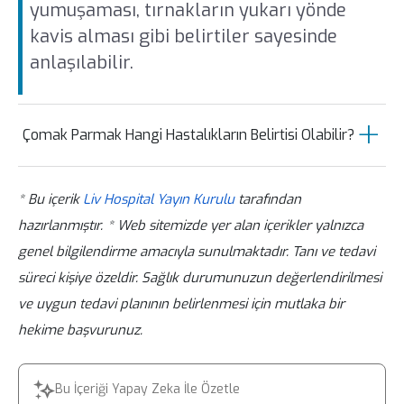
yumuşaması, tırnakların yukarı yönde
kavis alması gibi belirtiler sayesinde
anlaşılabilir.
Çomak Parmak Hangi Hastalıkların Belirtisi Olabilir?
Çomak parmak, başta akciğer hastalıkları
* Bu içerik
Liv Hospital Yayın Kurulu
tarafından
olmak üzere kalp yetmezliği, solunum
hazırlanmıştır.
* Web sitemizde yer alan içerikler yalnızca
rahatsızlıkları, enfeksiyon ve dolaşım
genel bilgilendirme amacıyla sunulmaktadır. Tanı ve tedavi
bozuklukları gibi pek çok hastalığın
süreci kişiye özeldir. Sağlık durumunuzun değerlendirilmesi
belirtisi olabilir.
ve uygun tedavi planının belirlenmesi için mutlaka bir
hekime başvurunuz.
Bu İçeriği Yapay Zeka İle Özetle