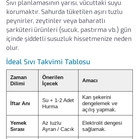
Sıvı planlamasının yarısı, vücuttaki suyu
korumaktır. Sahurda tüketilen aşırı tuzlu
peynirler, zeytinler veya baharatlı
şarküteri ürünleri (sucuk, pastırma vb.) gün
içinde şiddetli susuzluk hissetmenize neden
olur.
İdeal Sıvı Takvimi Tablosu
Zaman
Önerilen
Amacı
Dilimi
İçecek
Kan şekerini
Su + 1-2 Adet
İftar Anı
dengelemek ve
Hurma
açılış yapmak.
Yemek
Az tuzlu
Elektrolit dengesi
Sırası
Ayran / Cacık
sağlamak.