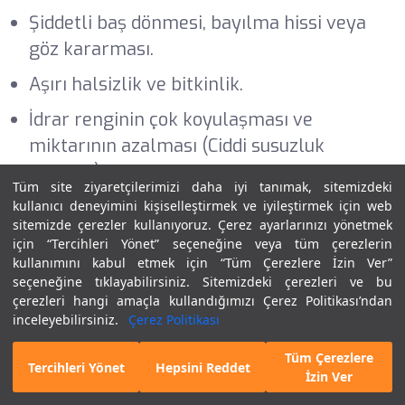
Şiddetli baş dönmesi, bayılma hissi veya
göz kararması.
Aşırı halsizlik ve bitkinlik.
İdrar renginin çok koyulaşması ve
miktarının azalması (Ciddi susuzluk
belirtisi).
Tüm site ziyaretçilerimizi daha iyi tanımak, sitemizdeki
Emziren annelerde sütün belirgin şekilde
kullanıcı deneyimini kişiselleştirmek ve iyileştirmek için web
sitemizde çerezler kullanıyoruz. Çerez ayarlarınızı yönetmek
kesilmesi veya bebeğin huzursuzlanması.
için “Tercihleri Yönet” seçeneğine veya tüm çerezlerin
kullanımını kabul etmek için “Tüm Çerezlere İzin Ver”
Dikkat Edilmesi Gereken Tablo
seçeneğine tıklayabilirsiniz. Sitemizdeki çerezleri ve bu
çerezleri hangi amaçla kullandığımızı Çerez Politikası’ndan
Risk
inceleyebilirsiniz.
Çerez Politikası
Durum
Önemli Not
Seviyesi
Tüm Çerezlere
E-Randevu
Hekim Bul
Tercihleri Yönet
Hepsini Reddet
Mutlaka doktora
İzin Ver
Riskli
Yüksek
danışılmalı, genellikle
Gebelik