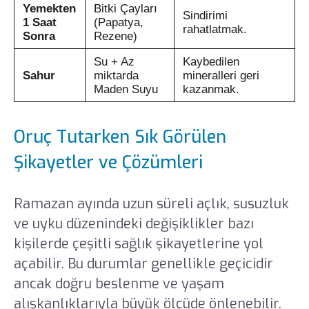
Yemekten
Bitki Çayları
Sindirimi
1 Saat
(Papatya,
rahatlatmak.
Sonra
Rezene)
Su + Az
Kaybedilen
Sahur
miktarda
mineralleri geri
Maden Suyu
kazanmak.
Oruç Tutarken Sık Görülen
Şikayetler ve Çözümleri
Ramazan ayında uzun süreli açlık, susuzluk
ve uyku düzenindeki değişiklikler bazı
kişilerde çeşitli sağlık şikayetlerine yol
açabilir. Bu durumlar genellikle geçicidir
ancak doğru beslenme ve yaşam
alışkanlıklarıyla büyük ölçüde önlenebilir.