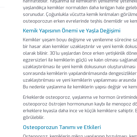
hafifletebilir. Yaşlanma ile kemiklerin yenilenme yetenek
yaşlandıkça kemikler normalden daha kırılgan hale gelebil
sorunudur. Çoğunlukla vücutta kemik kırılmaları görül
I
osteoporozun erken evrelerinde teşhis önemlidir ve kemik k
Kemik Yapısının Önemi ve Yaşla Değişimi
Kemikler yaşam boyu değişme ve yenilenme sürecine sahip
bir hasar alan kemikler uzaklaştırılır ve yeni kemik doku
olarak bilinir. 30`lu yaşlardan önce erken yetişkinlik dön
egzersizleri ile kemiklerin güçlü ve kalın olması sağlan
I
uzaklaştırılması ile yeni kemik dokusunun oluşturulması 
sonrasında kemiklerin yapılandırılmasında dengesizlikle
uzaklaştırılması ve yeni kemiklerin yapılanması arasında
Bu nedenle yaşlanma ile kemiklerin yapısı değişir ve kemik
Erkeklerde osteoporoz, yaşlanma ve hormon üretiminde a
osteoporoz östrojen hormonunun kaybı ile menopoz döne
erkeklere kıyasla daha ince ve küçük kemiklere sahiptir
görülebilir.
Osteoporozun Tanımı ve Etkileri
Osteoporoz, kemiklerin mikro yapılarının bozulması, kemi