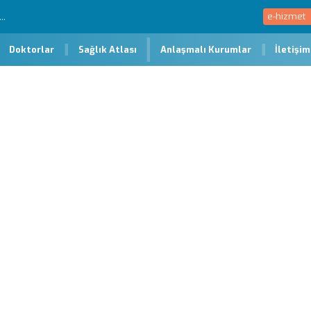
e-hizmet
Doktorlar
Sağlık Atlası
Anlaşmalı Kurumlar
İletişim
rimesi)
ik Erimesi) Nedir? Belirti
larının zayıflaması, incelmesi ve kırılganlıklarının artması ile sonuç