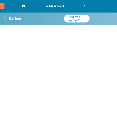
444 4 548
TR
Giriş Yap
Kariyer
veya Üye Ol
leri ve Tedavisi
lanan kemik erimesidir.