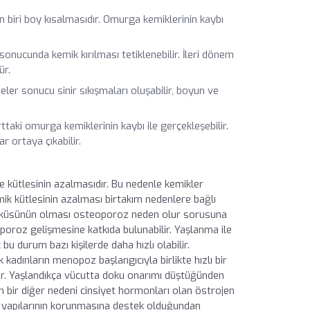
n biri boy kısalmasıdır. Omurga kemiklerinin kaybı
nucunda kemik kırılması tetiklenebilir. İleri dönem
ür.
r sonucu sinir sıkışmaları oluşabilir, boyun ve
taki omurga kemiklerinin kaybı ile gerçekleşebilir.
r ortaya çıkabilir.
 kütlesinin azalmasıdır. Bu nedenle kemikler
mik kütlesinin azalması birtakım nedenlere bağlı
ı öyküsünün olması osteoporoz neden olur sorusuna
oporoz gelişmesine katkıda bulunabilir. Yaşlanma ile
bu durum bazı kişilerde daha hızlı olabilir.
dınların menopoz başlangıcıyla birlikte hızlı bir
lir. Yaşlandıkça vücutta doku onarımı düştüğünden
n bir diğer nedeni cinsiyet hormonları olan östrojen
 yapılarının korunmasına destek olduğundan