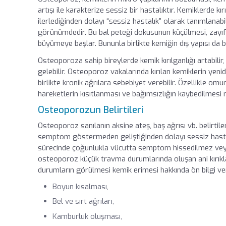
artışı ile karakterize sessiz bir hastalıktır. Kemiklerde k
ilerlediğinden dolayı “sessiz hastalık” olarak tanımlanabi
görünümdedir. Bu bal peteği dokusunun küçülmesi, zayıf
büyümeye başlar. Bununla birlikte kemiğin dış yapısı da 
Osteoporoza sahip bireylerde kemik kırılganlığı artabil
gelebilir. Osteoporoz vakalarında kırılan kemiklerin yenid
birlikte kronik ağrılara sebebiyet verebilir. Özellikle omur
hareketlerin kısıtlanması ve bağımsızlığın kaybedilmesi ri
Osteoporozun Belirtileri
Osteoporoz sanılanın aksine ateş, baş ağrısı vb. belirtile
semptom göstermeden geliştiğinden dolayı sessiz hastalı
sürecinde çoğunlukla vücutta semptom hissedilmez veya 
osteoporoz küçük travma durumlarında oluşan ani kırıklar
durumların görülmesi kemik erimesi hakkında ön bilgi vere
Boyun kısalması,
Bel ve sırt ağrıları,
Kamburluk oluşması,