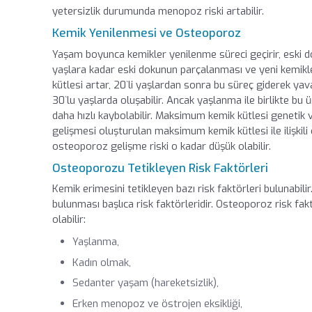
yetersizlik durumunda menopoz riski artabilir.
Kemik Yenilenmesi ve Osteoporoz
Yaşam boyunca kemikler yenilenme süreci geçirir, eski dok
yaşlara kadar eski dokunun parçalanması ve yeni kemikle
kütlesi artar, 20`li yaşlardan sonra bu süreç giderek ya
30`lu yaşlarda oluşabilir. Ancak yaşlanma ile birlikte bu
daha hızlı kaybolabilir. Maksimum kemik kütlesi genetik 
gelişmesi oluşturulan maksimum kemik kütlesi ile ilişkili 
osteoporoz gelişme riski o kadar düşük olabilir.
Osteoporozu Tetikleyen Risk Faktörleri
Kemik erimesini tetikleyen bazı risk faktörleri bulunabili
bulunması başlıca risk faktörleridir. Osteoporoz risk fak
olabilir:
Yaşlanma,
Kadın olmak,
Sedanter yaşam (hareketsizlik),
Erken menopoz ve östrojen eksikliği,