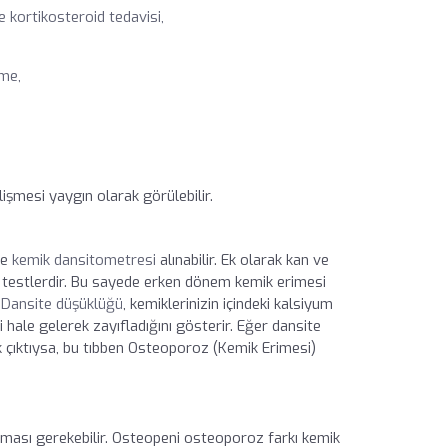
e kortikosteroid tedavisi,
nme,
şmesi yaygın olarak görülebilir.
ve
kemik dansitometresi
alınabilir. Ek olarak kan ve
er testlerdir. Bu sayede erken dönem kemik erimesi
.
Dansite düşüklüğü
, kemiklerinizin içindeki kalsiyum
i hale gelerek zayıfladığını gösterir. Eğer dansite
çıktıysa, bu tıbben Osteoporoz (Kemik Erimesi)
anması gerekebilir. Osteopeni osteoporoz farkı kemik