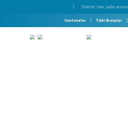
Hastaneler
Tıbbi Branşlar
Hastalıklar ve Tedavileri
Osteoporoz (Kemik E
Osteoporoz (Kem
Osteoporoz: Kemik yapı