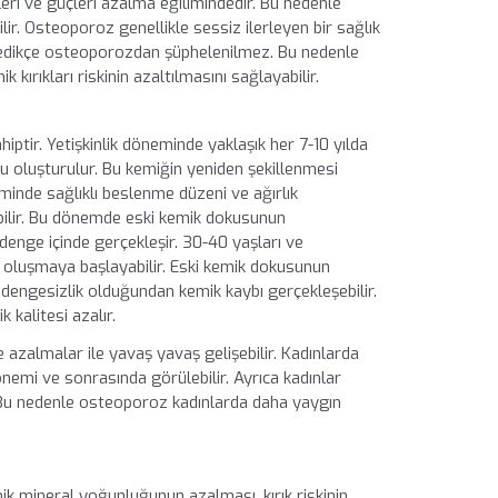
leri ve güçleri azalma eğilimindedir. Bu nedenle
ir. Osteoporoz genellikle sessiz ilerleyen bir sağlık
medikçe osteoporozdan şüphelenilmez. Bu nedenle
ırıkları riskinin azaltılmasını sağlayabilir.
tir. Yetişkinlik döneminde yaklaşık her 7-10 yılda
su oluşturulur. Bu kemiğin yeniden şekillenmesi
eminde sağlıklı beslenme düzeni ve ağırlık
abilir. Bu dönemde eski kemik dokusunun
denge içinde gerçekleşir. 30-40 yaşları ve
r oluşmaya başlayabilir. Eski kemik dokusunun
 dengesizlik olduğundan kemik kaybı gerçekleşebilir.
 kalitesi azalır.
zalmalar ile yavaş yavaş gelişebilir. Kadınlarda
mi ve sonrasında görülebilir. Ayrıca kadınlar
. Bu nedenle osteoporoz kadınlarda daha yaygın
k mineral yoğunluğunun azalması, kırık riskinin