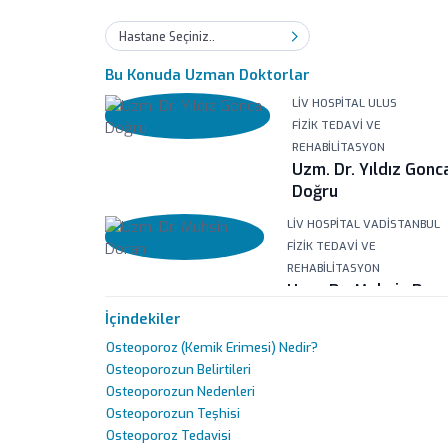
Hastane Seçiniz..
Bu Konuda Uzman Doktorlar
LIV HOSPITAL ULUS
FIZIK TEDAVI VE
REHABILITASYON
Uzm. Dr. Yıldız Gonc
Doğru
LIV HOSPITAL VADISTANBUL
FIZIK TEDAVI VE
REHABILITASYON
Uzm. Dr. Muhsin Dor
İçindekiler
LIV HOSPITAL ANKARA
İÇ HASTALIKLARI
Osteoporoz (Kemik Erimesi) Nedir?
Prof. Dr. Mehmet Tahir Ünal
Osteoporozun Belirtileri
Osteoporozun Nedenleri
LIV HOSPITAL ANKARA
Osteoporozun Teşhisi
ÇOCUK ENDOKRINOLOJISI
Osteoporoz Tedavisi
Prof. Dr. Peyami Cin