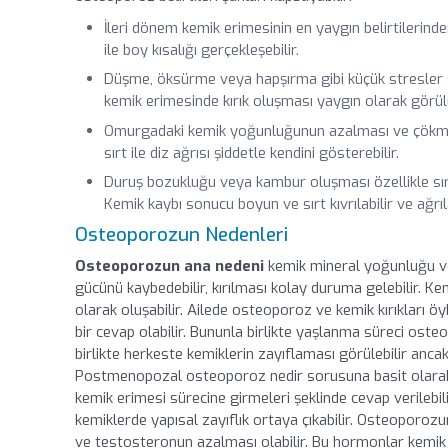
İleri dönem kemik erimesinin en yaygın belirtilerinde
ile boy kısalığı gerçekleşebilir.
Düşme, öksürme veya hapşırma gibi küçük stresler so
kemik erimesinde kırık oluşması yaygın olarak görül
Omurgadaki kemik yoğunluğunun azalması ve çökmele
sırt ile
diz ağrısı
şiddetle kendini gösterebilir.
Duruş bozukluğu veya kambur oluşması özellikle sırt
Kemik kaybı sonucu boyun ve sırt kıvrılabilir ve ağrıla
Osteoporozun Nedenleri
Osteoporozun ana nedeni
kemik mineral yoğunluğu ve
gücünü kaybedebilir, kırılması kolay duruma gelebilir. Ke
olarak oluşabilir. Ailede osteoporoz ve kemik kırıklar
bir cevap olabilir. Bununla birlikte yaşlanma süreci oste
birlikte herkeste kemiklerin zayıflaması görülebilir ancak 
Postmenopozal osteoporoz nedir sorusuna basit olarak ka
kemik erimesi sürecine girmeleri şeklinde cevap verilebi
kemiklerde yapısal zayıflık ortaya çıkabilir. Osteoporozu
ve testosteronun azalması olabilir. Bu hormonlar kemik