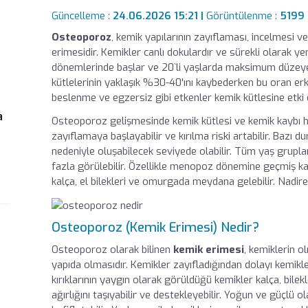
Güncelleme :
24.06.2026 15:21 |
Görüntülenme :
5199
Osteoporoz
, kemik yapılarının zayıflaması, incelmesi ve
erimesidir. Kemikler canlı dokulardır ve sürekli olarak ye
dönemlerinde başlar ve 20`li yaşlarda maksimum düzeye
kütlelerinin yaklaşık %30-40'ını kaybederken bu oran er
beslenme ve egzersiz gibi etkenler kemik kütlesine etki e
a
Osteoporoz gelişmesinde kemik kütlesi ve kemik kaybı hızl
zayıflamaya başlayabilir ve kırılma riski artabilir. Bazı
nedeniyle oluşabilecek seviyede olabilir. Tüm yaş grupl
fazla görülebilir. Özellikle menopoz dönemine geçmiş kadı
kalça, el bilekleri ve omurgada meydana gelebilir. Nadir
an
Osteoporoz (Kemik Erimesi) Nedir?
Osteoporoz olarak bilinen
kemik erimesi
, kemiklerin 
yapıda olmasıdır. Kemikler zayıfladığından dolayı kemikler
kırıklarının yaygın olarak görüldüğü kemikler kalça, bil
ağırlığını taşıyabilir ve destekleyebilir. Yoğun ve güçlü 
az