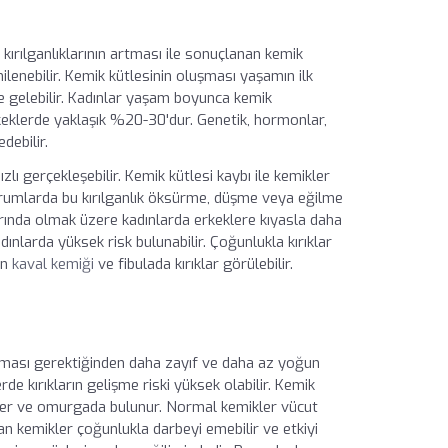
 kırılganlıklarının artması ile sonuçlanan kemik
nilenebilir. Kemik kütlesinin oluşması yaşamın ilk
 gelebilir. Kadınlar yaşam boyunca kemik
keklerde yaklaşık %20-30'dur. Genetik, hormonlar,
debilir.
ı gerçekleşebilir. Kemik kütlesi kaybı ile kemikler
 durumlarda bu kırılganlık öksürme, düşme veya eğilme
arında olmak üzere kadınlarda erkeklere kıyasla daha
nlarda yüksek risk bulunabilir. Çoğunlukla kırıklar
en
kaval kemiği
ve fibulada kırıklar görülebilir.
olması gerektiğinden daha zayıf ve daha az yoğun
de kırıkların gelişme riski yüksek olabilir. Kemik
ekler ve omurgada bulunur. Normal kemikler vücut
olan kemikler çoğunlukla darbeyi emebilir ve etkiyi