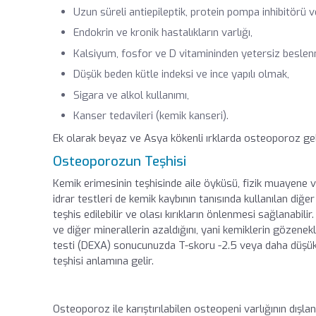
Uzun süreli antiepileptik, protein pompa inhibitörü v
Endokrin ve kronik hastalıkların varlığı,
Kalsiyum,
fosfor
ve D vitamininden yetersiz besle
Düşük beden kütle indeksi ve ince yapılı olmak,
Sigara ve alkol kullanımı,
Kanser tedavileri (
kemik kanseri
).
Ek olarak beyaz ve Asya kökenli ırklarda osteoporoz geli
Osteoporozun Teşhisi
Kemik erimesinin teşhisinde aile öyküsü, fizik muayene 
idrar testleri de kemik kaybının tanısında kullanılan diğ
teşhis edilebilir ve olası kırıkların önlenmesi sağlanabilir
ve diğer minerallerin azaldığını, yani kemiklerin gözenekl
testi (DEXA) sonucunuzda T-skoru -2.5 veya daha düşük 
teşhisi anlamına gelir.
Osteoporoz ile karıştırılabilen osteopeni varlığının dışl