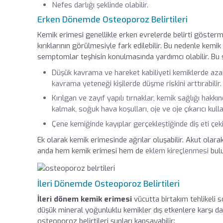
Nefes darlığı şeklinde olabilir.
Erken Dönemde Osteoporoz Belirtileri
Kemik erimesi genellikle erken evrelerde belirti göster
kırıklarının görülmesiyle fark edilebilir. Bu nedenle kemik
semptomlar teşhisin konulmasında yardımcı olabilir. Bu s
Düşük kavrama ve hareket kabiliyeti kemiklerde azalan
kavrama yeteneği kişilerde düşme riskini arttırabilir.
Kırılgan ve zayıf yapılı tırnaklar, kemik sağlığı hakkı
kalmak, soğuk hava koşulları, oje ve oje çıkarıcı kull
Çene kemiğinde kayıplar gerçekleştiğinde diş eti çeki
Ek olarak kemik erimesinde ağrılar oluşabilir. Akut olarak 
anda hem kemik erimesi hem de
eklem kireçlenmesi
bulu
İleri Dönemde Osteoporoz Belirtileri
İleri dönem kemik erimesi
vücutta birtakım tehlikeli s
düşük mineral yoğunluklu kemikler dış etkenlere karşı dah
osteoporoz belirtileri şunları kapsayabilir: